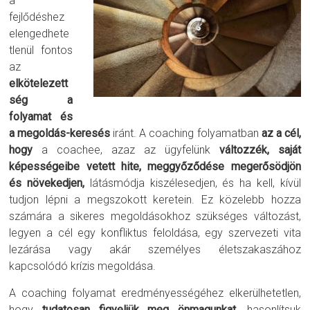
a
fejlődéshez
elengedhete
tlenül fontos
az
elkötelezett
ség a
folyamat és
a megoldás-keresés
iránt.
A coaching folyamatban
az a cél,
hogy
a coachee, azaz az ügyfelünk
változzék,
saját
képességeibe vetett hite, meggyőződése megerősödjön
és növekedjen,
látásmódja kiszélesedjen, és ha kell, kívül
tudjon lépni a megszokott keretein. Ez közelebb hozza
számára a sikeres megoldásokhoz szükséges változást,
legyen a cél egy konfliktus feloldása, egy szervezeti vita
lezárása vagy akár személyes életszakaszához
kapcsolódó krízis megoldása.
A coaching folyamat eredményességéhez elkerülhetetlen,
hogy
tudatosan figyeljük meg önmagunkat,
hasonlítsuk