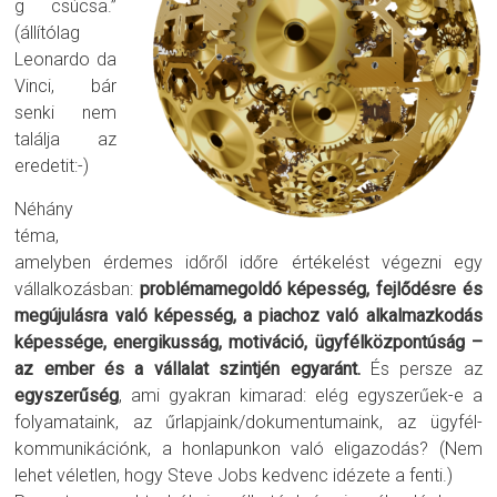
g csúcsa.”
(állítólag
Leonardo da
Vinci, bár
senki nem
találja az
eredetit:-)
Néhány
téma,
amelyben érdemes időről időre értékelést végezni egy
vállalkozásban:
problémamegoldó képesség, fejlődésre és
megújulásra való képesség, a piachoz való alkalmazkodás
képessége, energikusság, motiváció, ügyfélközpontúság –
az ember és a vállalat szintjén egyaránt.
És persze az
egyszerűség
, ami gyakran kimarad: elég egyszerűek-e a
folyamataink, az űrlapjaink/dokumentumaink, az ügyfél-
kommunikációnk, a honlapunkon való eligazodás? (Nem
lehet véletlen, hogy Steve Jobs kedvenc idézete a fenti.)