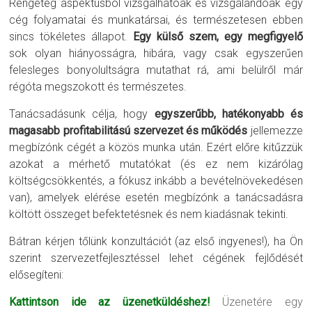
Rengeteg aspektusból vizsgálhatóak és vizsgálandóak egy
cég folyamatai és munkatársai, és természetesen ebben
sincs tökéletes állapot.
Egy külső szem, egy megfigyelő
sok olyan hiányosságra, hibára, vagy csak egyszerűen
felesleges bonyolultságra mutathat rá, ami belülről már
régóta megszokott és természetes.
Tanácsadásunk célja, hogy
egyszerűbb, hatékonyabb és
magasabb profitabilitású szervezet és működés
jellemezze
megbízónk cégét a közös munka után. Ezért előre kitűzzük
azokat a mérhető mutatókat (és ez nem kizárólag
költségcsökkentés, a fókusz inkább a bevételnövekedésen
van), amelyek elérése esetén megbízónk a tanácsadásra
költött összeget befektetésnek és nem kiadásnak tekinti.
Bátran kérjen tőlünk konzultációt (az első ingyenes!), ha Ön
szerint szervezetfejlesztéssel lehet cégének fejlődését
elősegíteni:
Kattintson ide az üzenetküldéshez!
Üzenetére egy